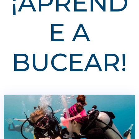
¡APREND
E A
BUCEAR!